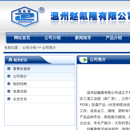
网站首页
公司介绍
新闻报导
产品介绍
当前位置： 公司介绍 >> 公司简介
公司简介
相关栏目
菫事长致辞
公司简介
组织结构
发展历程
温州赵氟隆有限公司成立于19
区三溪工业园（新厂房）。公司专门从
企业文化
PO等）防腐产品（衬里和喷涂
工作。设有金工、缠绕、塑料等
产品品种齐全，制造能力颇强。
点企业。年生产能力：大型衬里设
赵氟隆集50多年研究、制造经