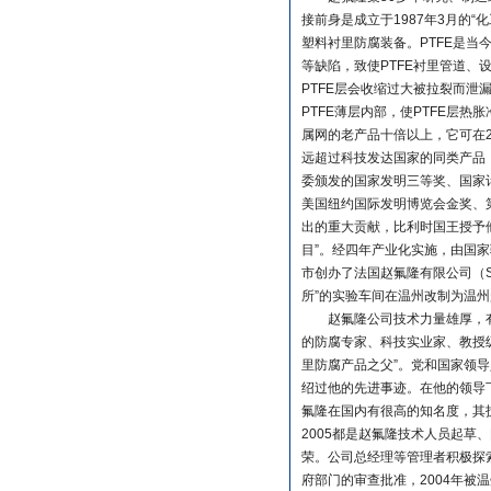
接前身是成立于1987年3月的
塑料衬里防腐装备。PTFE是
等缺陷，致使PTFE衬里管道、
PTFE层会收缩过大被拉裂而泄
PTFE薄层内部，使PTFE层
属网的老产品十倍以上，它可在
远超过科技发达国家的同类产品
委颁发的国家发明三等奖、国家计
美国纽约国际发明博览会金奖、
出的重大贡献，比利时国王授予他
目”。经四年产业化实施，由国家
市创办了法国赵氟隆有限公司（SA
所”的实验车间在温州改制为温
赵氟隆公司技术力量雄厚，有享
的防腐专家、科技实业家、教授
里防腐产品之父”。党和国家领导
绍过他的先进事迹。在他的领导
氟隆在国内有很高的知名度，其技术地位
2005都是赵氟隆技术人员起
荣。公司总经理等管理者积极探索
府部门的审查批准，2004年被